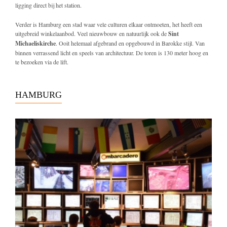
ligging direct bij het station.
Verder is Hamburg een stad waar vele culturen elkaar ontmoeten, het heeft een
uitgebreid winkelaanbod. Veel nieuwbouw en natuurlijk ook de
Sint
Michaeliskirche
. Ooit helemaal afgebrand en opgebouwd in Barokke stijl. Van
binnen verrassend licht en speels van architectuur. De toren is 130 meter hoog en
te bezoeken via de lift.
HAMBURG