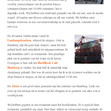
voorbij, cruiseschepen van de grootste klasse,
containerschepen met 10.000 containers, het is
dagelijks werk. Wij hebben een rondvaart gemaakt van dik een uur, zeer de moeite
waard. Afvaarten met diverse rederijen en elk uur vertrek. We hebben onze
kaartjes trouwens in een soevenierwinkeltje in de stad gekocht, scheelde toch 6
euro p.p.
De afvaarten vinden plaats vanaf de
Landungsbrucken
, oftewel de steigers. Ook in
Hamburg zijn dat geen kale steigers, maar het hele
gebied heeft zich ontwikkelt tot uitgaanscentrum. Er
zijn tientallen café’s en restaurants. Een prachtige
plek om te genieten van het water en de haven.
Overigens is hier ook het
HardRock Cafe
Hamburg
te vinden. En daar heb ik natuurlijk mijn
shotglaasje gehaald. Het was de eerste keer dat ik in de rij moest wachten om de
shop binnen te mogen, en dat op zaterdagochtend 13.00 uur.
De
Alster
is een groot meer grenzend aan het centrum van Hamburg. Leuk om
even op een terrasje uit te rusten van het shoppen en te genieten van alles wat er
voorbij komt.
Wij hebben gegeten in een restaurant naast het hoofdstation. Zo’n typisch duits
restaurant, gemütlich zeg maar. Niet duur, lekker en verrassend rustig ondanks de