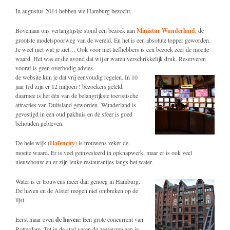
In augustus 2014 hebben we Hamburg bezocht.
Bovenaan ons verlanglijstje stond een bezoek aan
Miniatur Wunderland
, de
grootste modelspoorweg van de wereld. En het is een absolute topper geworden.
Je weet niet wat je ziet… Ook voor niet liefhebbers is een bezoek zeer de moeite
waard. Het was er die avond dat wij er waren verschrikkelijk druk. Reserveren
vooraf is geen overbodig advies.
de website kun je dat vrij eenvoudig regelen. In 10
jaar tijd zijn er 12 miljoen ! bezoekers geteld,
daarmee is het één van de belangrijkste toeristische
attracties van Duitsland geworden. Wunderland is
gevestigd in een oud pakhuis en de sfeer is goed
behouden gebleven.
De hele wijk (
Hafencity
)
is trouwens zeker de
moeite waard. Er is veel geïnvesteerd in opknapwerk, maar er is ook veel
nieuwbouw en er zijn leuke restaurantjes langs het water.
Water is er trouwens meer dan genoeg in Hamburg.
De haven en de Alster mogen niet ontbreken op de
lijst.
Eerst maar even
de haven:
Een grote concurrent van
Rotterdam. Tot in de stad varen de zeereuzen aan je