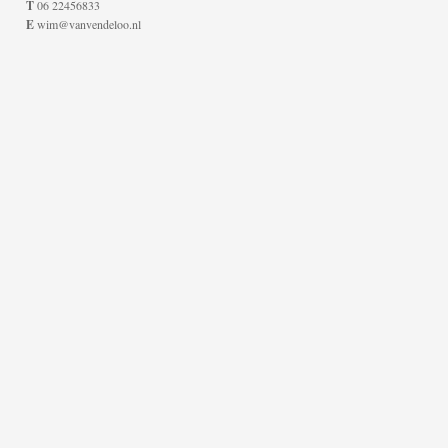
T
06 22456833
E
wim@vanvendeloo.nl