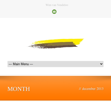
Wim van Vendeloo
MONTH
//
december 2013