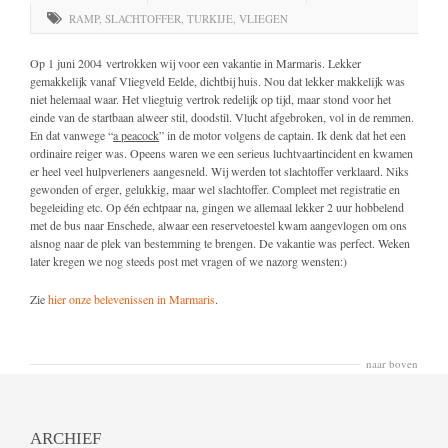
RAMP
,
SLACHTOFFER
,
TURKIJE
,
VLIEGEN
Op 1 juni 2004 vertrokken wij voor een vakantie in Marmaris. Lekker
gemakkelijk vanaf Vliegveld Eelde, dichtbij huis. Nou dat lekker makkelijk was
niet helemaal waar. Het vliegtuig vertrok redelijk op tijd, maar stond voor het
einde van de startbaan alweer stil, doodstil. Vlucht afgebroken, vol in de remmen.
En dat vanwege “
a peacock
” in de motor volgens de captain. Ik denk dat het een
ordinaire reiger was. Opeens waren we een serieus luchtvaartincident en kwamen
er heel veel hulpverleners aangesneld. Wij werden tot slachtoffer verklaard. Niks
gewonden of erger, gelukkig, maar wel slachtoffer. Compleet met registratie en
begeleiding etc. Op één echtpaar na, gingen we allemaal lekker 2 uur hobbelend
met de bus naar Enschede, alwaar een reservetoestel kwam aangevlogen om ons
alsnog naar de plek van bestemming te brengen. De vakantie was perfect. Weken
later kregen we nog steeds post met vragen of we nazorg wensten:)
Zie
hier onze belevenissen in Marmaris
.
naar boven
ARCHIEF