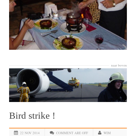
naar boven
Bird strike !
22 NOV 2014
COMMENT ARE OFF
WIM