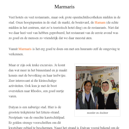
Marmaris
Veel hotels en veel restaurants, maar ook grote openluchtdiscotheken midden in de
stad. Onze hoogtepunten in de stad: de markt, de boulevard, de
Hamam
(de echte
midden in het centrum, niet zo’n toeristisch hotel ding) en de restaurants. Niet dat
we daar heel veel van hebben geprobeerd, het restaurant van de eerste avond was
zo goed en de mensen zo vriendelijk dat we daar meestal aten.
Vanuit
Marmaris
is het erg goed te doen om met een huurauto zelf de omgeving te
verkennen.
Maar er zijn ook leuke excursies. Je komt
dan wat meer in het binnenland en je maakt
kennis met de bevolking en haar leefwijze.
Zeer interessant al die kleinschalige
activiteiten. Ook kun je met de boot
oversteken naar Rhodos, een goed uurtje
varen.
Dalyan is een naburige stad. Hier is de
grootste trekpleister het Iztuzu-strand.
moeder en dochter
Nestplaats van de onechte karetschildpad.
Er gelden strenge voorschriften om dit
kwetsbare gebied te beschermen. Naast het strand is Dalyan vooral bekend om de