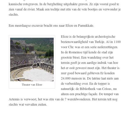
kaunische rotsgraven. In de berghelling uitgehakte graven. Ze zijn vooral goed te
zien vanaf de rivier. Maak een tochtje met één van de vele bootjes en verwonder je
slechts.
Een meerdaagse excursie bracht ons naar Efeze en Pamukkale.
Efeze is de belangrijkste archeologische
bezienswaardigheid van Turkije. Al in 1100
voor Chr. was er een serie nederzettingen.
In de Romeinse tijd kende de stad zijn
grootste bloei. Een wandeling over het
terrein geeft je een aardige indruk van hoe
het er ooit geweest moet zijn. Het theater is
zeer goed bewaard gebleven Er konden
24.000 mensen in. De latrine laat niets aan
de verbeelding over. En de topper is
Theater van Efeze
natuurlijk: de Bibliotheek van Celsus, nu
alleen een prachtige façade. De tempel van
Artemis is verwoest, het was één van de 7 wereldwonderen. Het terrein telt nog
slechts wat vervallen zuilen.